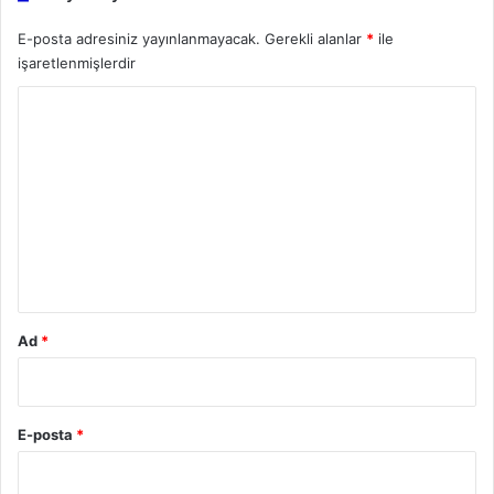
E-posta adresiniz yayınlanmayacak.
Gerekli alanlar
*
ile
işaretlenmişlerdir
Y
o
r
u
m
*
Ad
*
E-posta
*