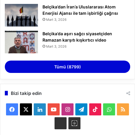
Belçika’dan İran’a Uluslararası Atom
Enerjisi Ajansı ile tam işbirliği çağrısı
Mart 3, 2026
Belçika’da aşırı sağcı siyasetçiden
Ramazan karşıtı kışkırtıcı video
Mart 3, 2026
Tümü (8799)
Bizi takip edin
F
X
L
Y
I
T
T
W
R
a
i
o
n
e
i
h
S
B
t
c
n
u
s
l
k
a
S