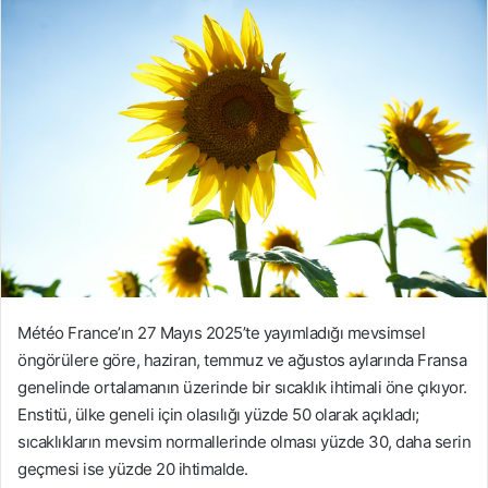
-
p
o
s
t
a
g
ö
n
d
e
r
m
Météo France’ın 27 Mayıs 2025’te yayımladığı mevsimsel
e
öngörülere göre, haziran, temmuz ve ağustos aylarında Fransa
k
genelinde ortalamanın üzerinde bir sıcaklık ihtimali öne çıkıyor.
Enstitü, ülke geneli için olasılığı yüzde 50 olarak açıkladı;
sıcaklıkların mevsim normallerinde olması yüzde 30, daha serin
geçmesi ise yüzde 20 ihtimalde.