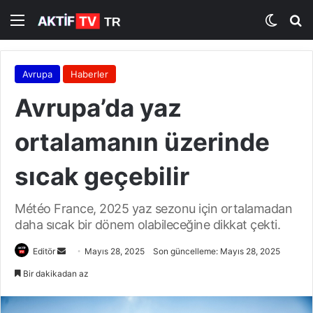
Menü
Dış gö
A
Avrupa
Haberler
Avrupa’da yaz
ortalamanın üzerinde
sıcak geçebilir
Météo France, 2025 yaz sezonu için ortalamadan
daha sıcak bir dönem olabileceğine dikkat çekti.
Editör
B
Mayıs 28, 2025
Son güncelleme: Mayıs 28, 2025
i
Bir dakikadan az
r
e