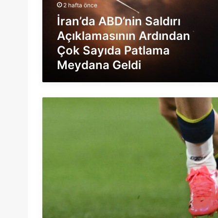
a
2 hafta önce
A
İran’da ABD’nin Saldırı
B
Açıklamasının Ardından
D
’
Çok Sayıda Patlama
n
Meydana Geldi
i
n
S
a
U
l
E
d
F
ı
A
r
Ş
ı
a
A
m
ç
p
ı
i
k
y
l
o
a
n
m