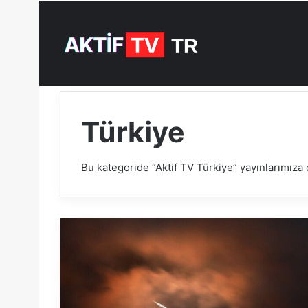
6 Ağustos - Perşembe / 2026 - 16:31
Türkiye
Bu kategoride “Aktif TV Türkiye” yayınlarımıza d
İ
r
a
n
’
d