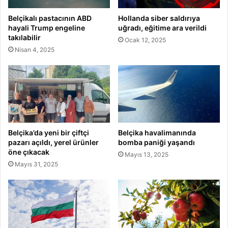
Belçikalı pastacının ABD
Hollanda siber saldırıya
hayali Trump engeline
uğradı, eğitime ara verildi
takılabilir
Ocak 12, 2025
Nisan 4, 2025
Belçika’da yeni bir çiftçi
Belçika havalimanında
pazarı açıldı, yerel ürünler
bomba paniği yaşandı
öne çıkacak
Mayıs 13, 2025
Mayıs 31, 2025