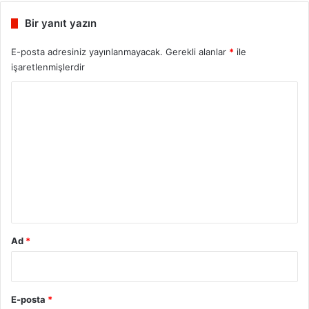
sit
bo
ub
esi
ok
e
Bir yanıt yazın
E-posta adresiniz yayınlanmayacak.
Gerekli alanlar
*
ile
işaretlenmişlerdir
Y
o
r
u
m
*
Ad
*
E-posta
*