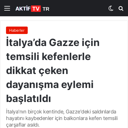
Menü
Dış gö
A
Haberler
İtalya’da Gazze için
temsili kefenlerle
dikkat çeken
dayanışma eylemi
başlatıldı
İtalya'nın birçok kentinde, Gazze'deki saldırılarda
hayatını kaybedenler için balkonlara kefen temsili
çarşaflar asıldı.