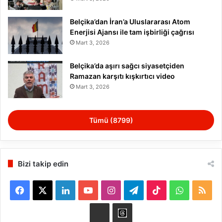
Belçika’dan İran’a Uluslararası Atom
Enerjisi Ajansı ile tam işbirliği çağrısı
Mart 3, 2026
Belçika’da aşırı sağcı siyasetçiden
Ramazan karşıtı kışkırtıcı video
Mart 3, 2026
Tümü (8799)
Bizi takip edin
F
X
L
Y
I
T
T
W
R
a
i
o
n
e
i
h
S
B
t