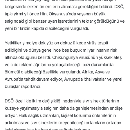
k
bölgesinde erken önlemlerin alınması gerektiğini bildirdi. DSÖ,
tıpkı yirmi yıl önce Hint Okyanusu’nda yaşanan büyük
salgındaki gibi benzer uyarı işaretlerinin tekrar görüldüğünü ve
yeni bir krizin kapıda olabileceğini vurguladı.
Yetkililer şimdiye dek yüz on dokuz ülkede virüs tespit
edildiğini ve dünya genelinde beş buçuk milyar insanın risk
altında olduğunu belirtti. Chikungunya virüsünün yüksek ateş
ve ciddi eklem ağrılarına yol açabileceği, bazı durumlarda
ölümcül olabileceği özellikle vurgulandı. Afrika, Asya ve
Avrupa’da tehdit devam ediyor, Avrupa’da ithal vakalar ve yerel
bulaşlar raporlandı.
DSÖ, özellikle iklim değişikliği nedeniyle sivrisinek türlerinin
kuzeye yayılmasıyla salgının daha da genişlemesinden endişe
ediyor. Halk sağlık uzmanları, kişisel korunma önlemlerinin
artırılması ve sivrisineklerin üreyebileceği ortamların ortadan
kaldırılması için bir kez daha çağrıda bulundu.