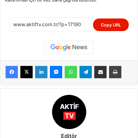
Copy URL
LinkedIn
Messenger
WhatsApp
Telegram
E-Posta ile paylaş
Yazdır
Editör