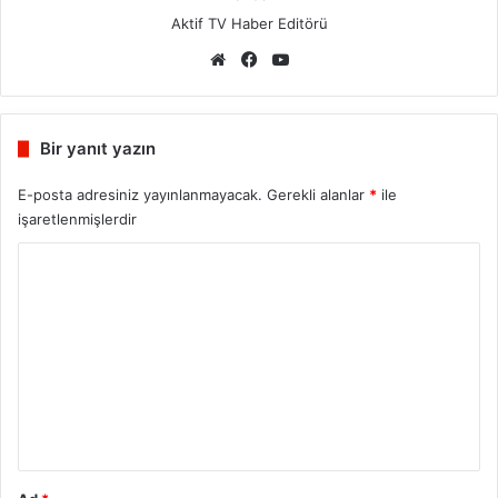
Aktif TV Haber Editörü
We
Fa
Yo
b
ce
uT
sit
bo
ub
esi
ok
e
Bir yanıt yazın
E-posta adresiniz yayınlanmayacak.
Gerekli alanlar
*
ile
işaretlenmişlerdir
Y
o
r
u
m
*