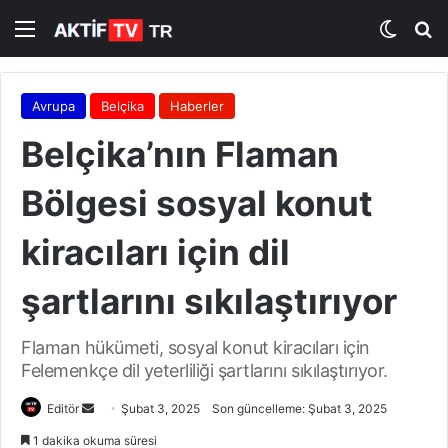
Menü
Dış gö
A
Avrupa
Belçika
Haberler
Belçika’nın Flaman
Bölgesi sosyal konut
kiracıları için dil
şartlarını sıkılaştırıyor
Flaman hükümeti, sosyal konut kiracıları için
Felemenkçe dil yeterliliği şartlarını sıkılaştırıyor.
Editör
B
Şubat 3, 2025
Son güncelleme: Şubat 3, 2025
i
1 dakika okuma süresi