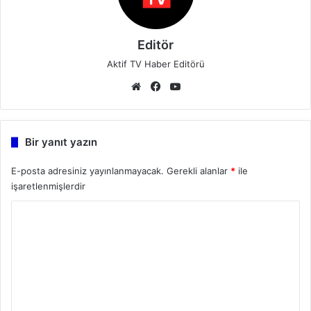
Editör
Aktif TV Haber Editörü
We
Fa
Yo
b
ce
uT
sit
bo
ub
esi
ok
e
Bir yanıt yazın
E-posta adresiniz yayınlanmayacak.
Gerekli alanlar
*
ile
işaretlenmişlerdir
Y
o
r
u
m