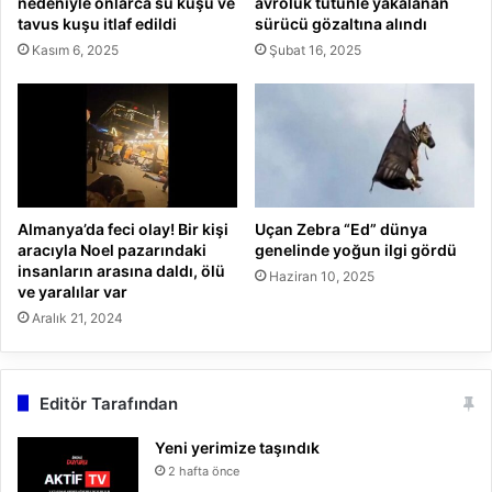
nedeniyle onlarca su kuşu ve
avroluk tütünle yakalanan
tavus kuşu itlaf edildi
sürücü gözaltına alındı
Kasım 6, 2025
Şubat 16, 2025
Almanya’da feci olay! Bir kişi
Uçan Zebra “Ed” dünya
aracıyla Noel pazarındaki
genelinde yoğun ilgi gördü
insanların arasına daldı, ölü
Haziran 10, 2025
ve yaralılar var
Aralık 21, 2024
Editör Tarafından
Yeni yerimize taşındık
2 hafta önce