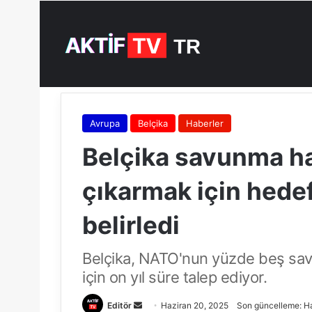
6 Ağustos - Perşembe / 2026 - 19:37
Avrupa
Belçika
Haberler
Belçika savunma ha
çıkarmak için hedefi
belirledi
Belçika, NATO'nun yüzde beş sa
için on yıl süre talep ediyor.
Editör
B
Haziran 20, 2025
Son güncelleme: H