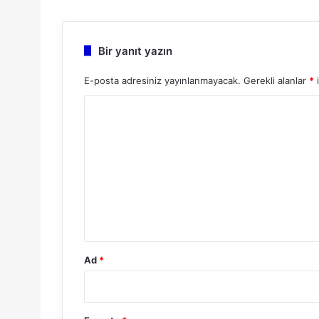
esi
ok
e
Bir yanıt yazın
E-posta adresiniz yayınlanmayacak.
Gerekli alanlar
*
i
Y
o
r
u
m
*
Ad
*