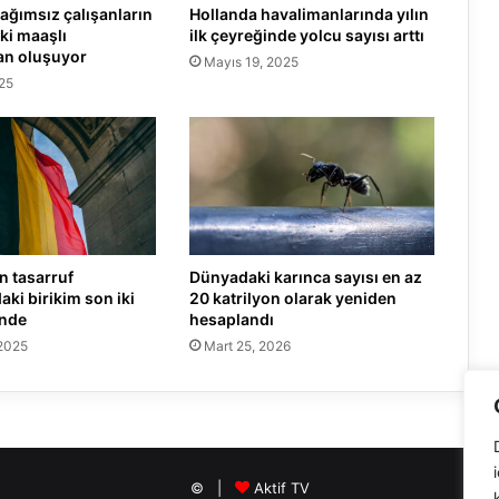
bağımsız çalışanların
Hollanda havalimanlarında yılın
ski maaşlı
ilk çeyreğinde yolcu sayısı arttı
an oluşuyor
Mayıs 19, 2025
25
ın tasarruf
Dünyadaki karınca sayısı en az
aki birikim son iki
20 katrilyon olarak yeniden
inde
hesaplandı
2025
Mart 25, 2026
© |
Aktif TV