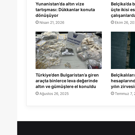
Yunanistan’da altın vize
Belçika’da 
tartışması: Dükkanlar konuta
üçte ikisi e
dönüşüyor
çalışanlard
Nisan 21, 2026
Ekim 26, 20
Türkiye’den Bulgaristan’a giren
Belçikalılar
araçta binlerce leva değerinde
hesaplarınd
altın ve gümüşlere el konuldu
yılın zirves
Ağustos 26, 2025
Temmuz 7, 