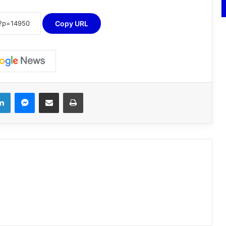
Copy URL
LinkedIn
Messenger
E-Posta ile paylaş
Yazdır