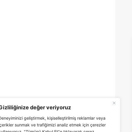
Gizliliğinize değer veriyoruz
Deneyiminizi geliştirmek, kişiselleştirilmiş reklamlar veya
içerikler sunmak ve trafiğimizi analiz etmek için çerezler
kullanıyoruz. "Tümünü Kabul Et"e tıklayarak çerez