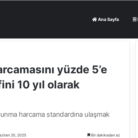
Ana Sayfa
℃
21
Dış görünümü değişt
Brüksel
rcamasını yüzde 5’e
ni 10 yıl olarak
vunma harcama standardına ulaşmak
aziran 20, 2025
Bir dakikadan az