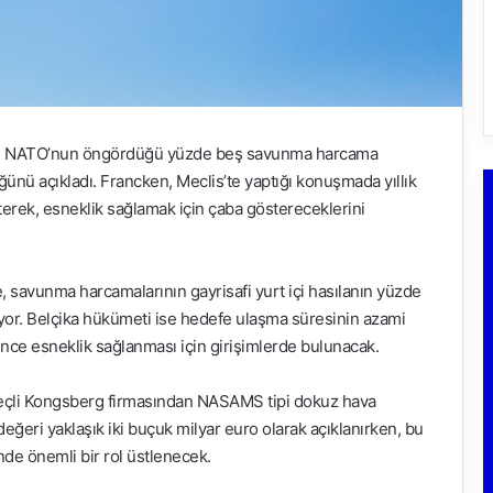
in NATO’nun öngördüğü yüzde beş savunma harcama
ğünü açıkladı. Francken, Meclis’te yaptığı konuşmada yıllık
terek, esneklik sağlamak için çaba göstereceklerini
 savunma harcamalarının gayrisafi yurt içi hasılanın yüzde
yor. Belçika hükümeti ise hedefe ulaşma süresinin azami
ince esneklik sağlanması için girişimlerde bulunacak.
eçli Kongsberg firmasından NASAMS tipi dokuz hava
ğeri yaklaşık iki buçuk milyar euro olarak açıklanırken, bu
nde önemli bir rol üstlenecek.