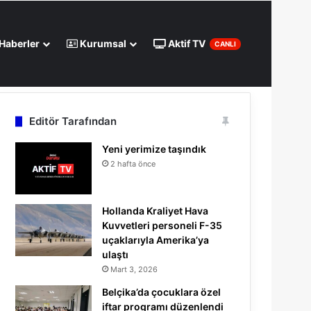
Haberler
Kurumsal
Aktif TV
CANLI
ir
Arama
yap
...
Editör Tarafından
Yeni yerimize taşındık
2 hafta önce
Hollanda Kraliyet Hava
Kuvvetleri personeli F-35
uçaklarıyla Amerika’ya
ulaştı
Mart 3, 2026
Belçika’da çocuklara özel
iftar programı düzenlendi