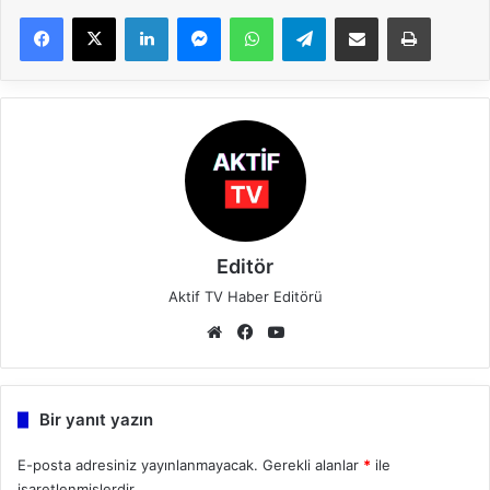
LinkedIn
Messenger
WhatsApp
Telegram
E-Posta ile paylaş
Yazdır
Editör
Aktif TV Haber Editörü
We
Fa
Yo
b
ce
uT
sit
bo
ub
esi
ok
e
Bir yanıt yazın
E-posta adresiniz yayınlanmayacak.
Gerekli alanlar
*
ile
işaretlenmişlerdir