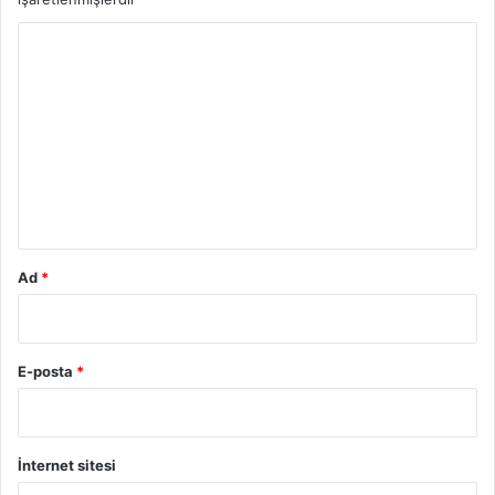
Y
o
r
u
m
*
Ad
*
E-posta
*
İnternet sitesi