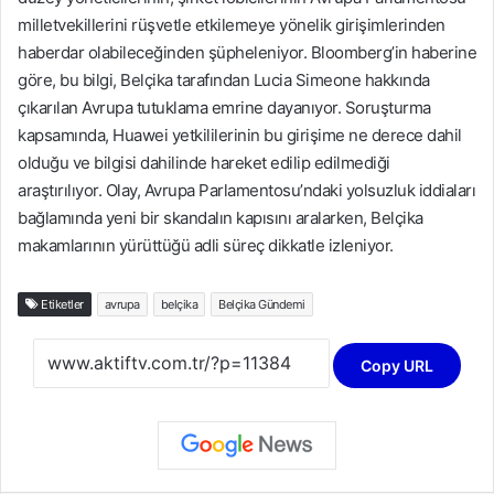
k
milletvekillerini rüşvetle etkilemeye yönelik girişimlerinden
haberdar olabileceğinden şüpheleniyor. Bloomberg’in haberine
göre, bu bilgi, Belçika tarafından Lucia Simeone hakkında
çıkarılan Avrupa tutuklama emrine dayanıyor. Soruşturma
kapsamında, Huawei yetkililerinin bu girişime ne derece dahil
olduğu ve bilgisi dahilinde hareket edilip edilmediği
araştırılıyor. Olay, Avrupa Parlamentosu’ndaki yolsuzluk iddiaları
bağlamında yeni bir skandalın kapısını aralarken, Belçika
makamlarının yürüttüğü adli süreç dikkatle izleniyor.
Etiketler
avrupa
belçika
Belçika Gündemi
Copy URL