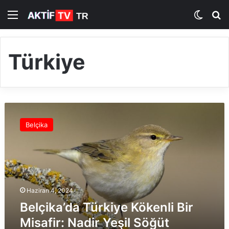
Menü
Dış gö
A
Türkiye
B
e
Belçika
l
ç
i
k
a
’
Haziran 4, 2024
d
Belçika’da Türkiye Kökenli Bir
a
T
Misafir: Nadir Yeşil Söğüt
ü